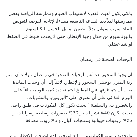
ولكي يكون لديك القدرة لاستيعاب الصيام وممارسة الرياضة يفضل
ممارستها ليلاً بعد الساعة التاسعة مساءاً، لإتاحة الفرصة لتعويض
الماء بشرب سوائل بدلاً وتضمن تمويل الجسم بالكالسيوم
والبوتاسيوم من خلال وجبة الإفطار، حتى لا يحدث هبوط فى الضغط
أو شد عضلي.
الوجبات الصحية في رمضان
أن وجبة السحور تعد أهم الوجبات الصحية في رمضان ، ولابد أن تهتم
ربة المنزل بوجبتي السحور والإفطار، لافتاً إلى أن وجبات المائدة
يجب أن يتم غرفها في المطبخ ليتم تحديد كمية الوجبة بناءاً على
الهرم الغذائي على أن تحتوي على “البروتين، والنشويات،
والخضروات، والسلطة ” بحيث تكون كل المكونات في طبق واحد،
بحيث يكون 40% نشويات، و 30% خضروات وسلطة وبقوليات، و
25% بروتينات حيوانية ومنتجات ألبان، و 5% زيوت مضافة.
ولتخفيف نسبة الكوليسترول العالي في الدم انصحك بالإفطار مرة