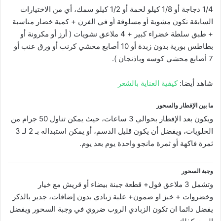
1/4 دجاجة أو 1/8 كيلو لحمة أو 1/2 كيلو سمك، أي من الاختيارات
السابقة تكون مشوية أو مسلوقة أو في الفرن + كمية خضار مناسبة
+ طبق سلطة خضراء كبير + 4 ملاعق نشويات ( أرز أو مكرونة أو
بطاطس بورية بدون زبدة أو 10 أصابع محشي كرنب أو ورق عنب أو
7 أصابع محشي كوسه وباذنجان ).
شاهد أيضا:
كيفية العناية بالشعر
ما بين الإفطار والسحور
ويكون بعد الإفطار بحوالي 3 ساعات، حيث يمكن تناول 50 جرام من
الحلويات، ويفضل أن يكون قليل الدسم، أو يمكن استبداله بـ 2 لـ 3
ثمرة فاكهة أو ثمرة مانجو واحدة يوم بعد يوم.
وجبة السحور
وتشمل 3 ملاعق فول+ قطعة جبنة بيضاء أو قريش مع خيار
وخضروات + خبز او صمون+ علبة زبادي بدون إضافات، جدير بالذكر
يفضل دائما ان تكون الزبادي الروب ضروي في وجبة السحور ويفضل