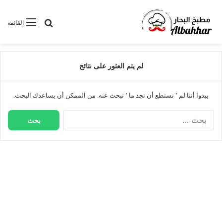
بحث عن
القائمة
لم يتم العثور على نتائج
يبدوا أننا لم ’ نستطع أن نجد ما ’ تبحث عنه. من الممكن أن يساعدك البحث.
ا
ل
ب
ح
ث
ع
ن
: