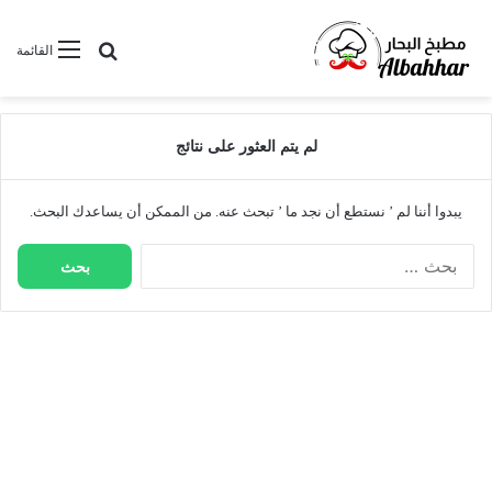
بحث عن
القائمة
لم يتم العثور على نتائج
يبدوا أننا لم ’ نستطع أن نجد ما ’ تبحث عنه. من الممكن أن يساعدك البحث.
ا
ل
ب
ح
ث
ع
ن
: