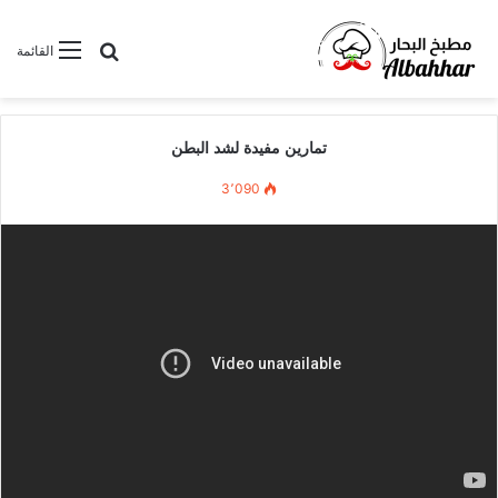
بحث عن
القائمة
تمارين مفيدة لشد البطن
3٬090