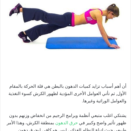
أفضل7 تمارين شد البطن بالصور المتحركة
أن أهم أسباب تزايد كميات الدهون بالبطن هي قلة الحركة بالمقام
الأول, ثم تأتي العوامل الأخرى المؤدية لظهور الكرش كسوء التغذية
والعوامل الوراثية وغيرها.
يشتكي اغلب متبعي أنظمة وبرامج الرجيم من انخفاض وزنهم بدون
ظهور تأثير واضح وكبير في
حرق الدهون
بمنطقة الكرش، وهذا الأمر
طبيعي حيث اتباع النظام الغذائي ليس هو كافي ليحرق دهون